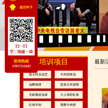
成功学子
培训项目
最新
咨询热线
13937311643
苗太郎水晶芝
牛肉胡辣汤
麻凉皮
油酥烧饼
苗老太布袋馍
无矾脆皮油条
大上海彩虹条
红焖羊肉
香酥牛肉饼