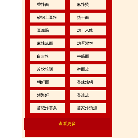
香辣面
麻辣烫
砂锅土豆粉
热干面
豆腐脑
鸡丁米线
麻辣凉面
鸡蛋灌饼
白吉馍
牛筋面
冷饮培训
擀面皮
朝鲜面
香辣炖锅
烤海鲜
香凉皮
苗记炸薯条
苗家炸鸡翅
查看更多