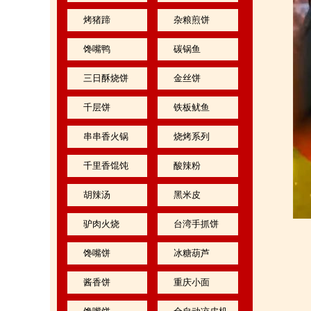
烤猪蹄
杂粮煎饼
馋嘴鸭
碳锅鱼
三日酥烧饼
金丝饼
千层饼
铁板鱿鱼
串串香火锅
烧烤系列
千里香馄饨
酸辣粉
胡辣汤
黑米皮
驴肉火烧
台湾手抓饼
馋嘴饼
冰糖葫芦
酱香饼
重庆小面