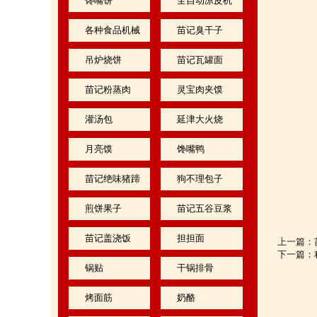
馋嘴饼
全自动凉皮机
各种食品机械
苗记臭干子
吊炉烧饼
苗记瓦罐面
苗记粉蒸肉
灵宝肉夹馍
灌汤包
延津大火烧
月亮馍
馋嘴鸭
苗记绝味猪蹄
狗不理包子
煎饼果子
苗记五谷豆浆
苗记盖浇饭
担担面
上一篇：
下一篇：
锅贴
干锅排骨
烤面筋
奶酪